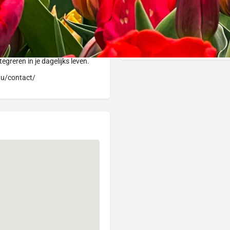
&A". Tijdens de tweede webinar
Terminé
ogie. Hier ook komt een
ipline te ervaren, op weg naar
d besteden aan vragen, zodat er
egreren in je dagelijks leven.
nu/contact/