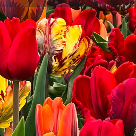
Get directions
Description
Of je nu een professional bent op zoek naar minder stre
focus en welzijn wil verbeteren, hier zijn 2 webinars 
Caycediaanse Sofrologie is en kan betekenen op het ge
ontwikkeling. Met Béatrice Blondiau, Caycediaanse 
der Donk, Sofroloog.
**Webinar 1: " Ontdek Sofrologie, in Nederland". Deze s
afkomst en basisprincipes van Sofrologie, en waar er
Sofrologen te vinden zijn. Om de effecten van de meth
begeleide oefening aangeboden om mee te doen.