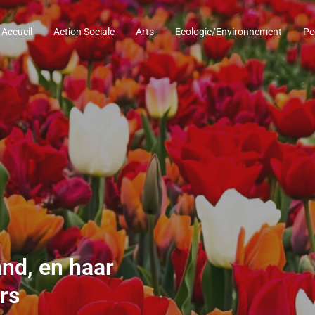
Accueil
Action Sociale
Arts
Ecologie/Environnement
Pe
and, en haar
rs