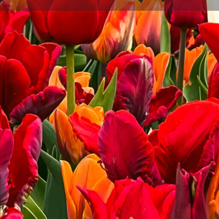
Details
Reviews
Store
0
0
Call now
Leave a review
Bookmark
Upcoming Dates
ss, of een student die zijn
om te ontdekken wat
novembre 14, 2023
bied van stress en zelf-
Sofroloog. Samen met Loes Van
Terminé
essie geeft inzicht in de
 gekwalificeerde Caycediaanse
ode te ervaren is een korte
novembre 16, 2023