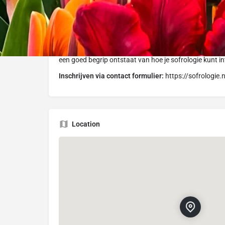
**Webinar 2: " Sofrologie in Actie: Toepassingen en Q
duiken we dieper in de praktische aspecten van Sofrol
oefening om het transformerende effect van deze disc
een evenwichtig, vreugdevol leven. We zullen extra tij
een goed begrip ontstaat van hoe je sofrologie kunt int
Inschrijven via contact formulier:
https://sofrologie.
Location